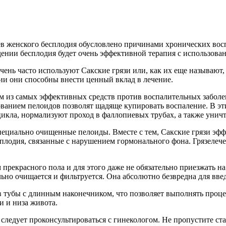
в женского бесплодия обусловлено причинами хронических во
ении бесплодия будет очень эффективной терапия с использован
чень часто используют Сакские грязи или, как их еще называют
ии они способны внести ценный вклад в лечение.
 из самых эффективных средств против воспалительных заболе
зованием пелоидов позволят щадяще купировать воспаление. В э
икла, нормализуют проход в фаллопиевых трубах, а также унич
пециально очищенные пелоиды. Вместе с тем, Сакские грязи эф
лодия, связанные с нарушением гормонального фона. Грязелече
прекрасного пола и для этого даже не обязательно приезжать на
льно очищается и фильтруется. Она абсолютно безвредна для вве
я в тубы с длинным наконечником, что позволяет выполнять про
и и низа живота.
ледует проконсультироваться с гинекологом. Не пропустите ст