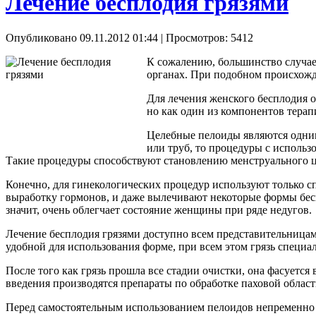
Лечение бесплодия грязями
Опубликовано 09.11.2012 01:44
| Просмотров: 5412
К сожалению, большинство случае
органах. При подобном происхожд
Для лечения женского бесплодия о
но как один из компонентов терап
Целебные пелоиды являются одним
или труб, то процедуры с исполь
Такие процедуры способствуют становлению менструального ц
Конечно, для гинекологических процедур используют только с
выработку гормонов, и даже вылечивают некоторые формы бесп
значит, очень облегчает состояние женщины при ряде недугов.
Лечение бесплодия грязями доступно всем представительницам 
удобной для использования форме, при всем этом грязь специа
После того как грязь прошла все стадии очистки, она фасуетс
введения производятся препараты по обработке паховой област
Перед самостоятельным использованием пелоидов непременно с