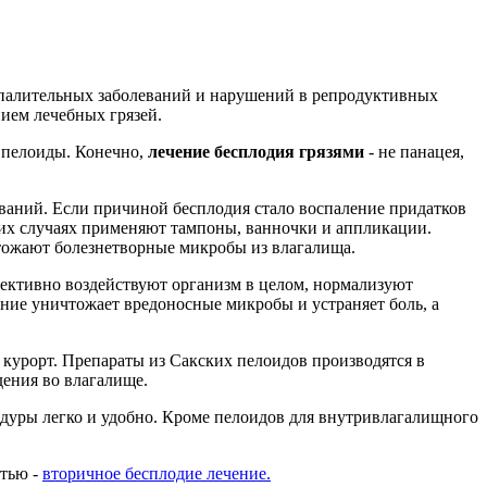
спалительных заболеваний и нарушений в репродуктивных
ием лечебных грязей.
, пелоиды. Конечно,
лечение бесплодия грязями
- не панацея,
ваний. Если причиной бесплодия стало воспаление придатков
тих случаях применяют тампоны, ванночки и аппликации.
тожают болезнетворные микробы из влагалища.
фективно воздействуют организм в целом, нормализуют
ние уничтожает вредоносные микробы и устраняет боль, а
 курорт. Препараты из Сакских пелоидов производятся в
дения во влагалище.
цедуры легко и удобно. Кроме пелоидов для внутривлагалищного
атью -
вторичное бесплодие лечение.