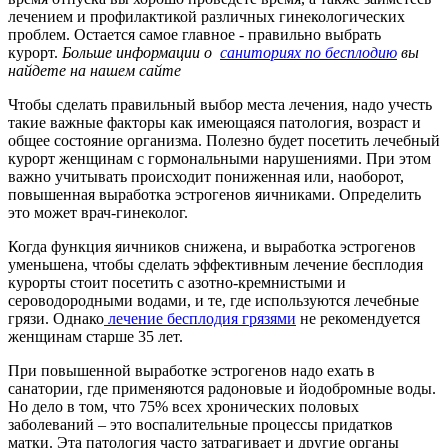
лечением и профилактикой различных гинекологических
проблем. Остается самое главное - правильно выбрать
курорт.
Больше информации о
саниториях по бесплодию
вы
найдете на нашем сайте
Чтобы сделать правильный выбор места лечения, надо учесть
такие важные факторы как имеющаяся патология, возраст и
общее состояние организма. Полезно будет посетить лечебный
курорт женщинам с гормональными нарушениями. При этом
важно учитывать происходит пониженная или, наоборот,
повышенная выработка эстрогенов яичниками. Определить
это может врач-гинеколог.
Когда функция яичников снижена, и выработка эстрогенов
уменьшена, чтобы сделать эффективным лечение бесплодия
курорты стоит посетить с азотно-кремнистыми и
сероводородными водами, и те, где используются лечебные
грязи. Однако
лечение бесплодия грязями
не рекомендуется
женщинам старше 35 лет.
При повышенной выработке эстрогенов надо ехать в
санатории, где применяются радоновые и йодобромные воды.
Но дело в том, что 75% всех хронических половых
заболеваний – это воспалительные процессы придатков
матки. Эта патология часто затрагивает и другие органы