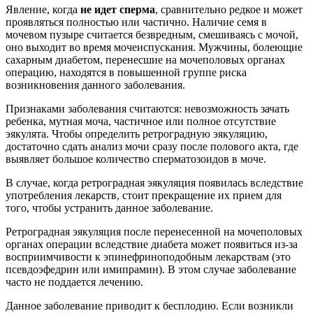
Явление, когда
не идет сперма
, сравнительно редкое и может
проявляться полностью или частично. Наличие семя в
мочевом пузыре считается безвредным, смешиваясь с мочой,
оно выходит во время мочеиспускания. Мужчины, болеющие
сахарным диабетом, перенесшие на мочеполовых органах
операцию, находятся в повышенной группе риска
возникновения данного заболевания.
Признаками заболевания считаются: невозможность зачать
ребенка, мутная моча, частичное или полное отсутствие
эякулята. Чтобы определить ретроградную эякуляцию,
достаточно сдать анализ мочи сразу после полового акта, где
выявляет большое количество сперматозоидов в моче.
В случае, когда ретроградная эякуляция появилась вследствие
употребления лекарств, стоит прекращение их прием для
того, чтобы устранить данное заболевание.
Ретроградная эякуляция после перенесенной на мочеполовых
органах операции вследствие диабета может появиться из-за
восприимчивости к эпинефриноподобным лекарствам (это
псевдоэфедрин или имипрамин). В этом случае заболевание
часто не поддается лечению.
Данное заболевание приводит к бесплодию. Если возникли