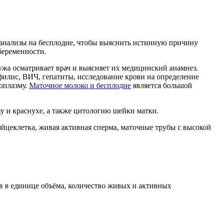
 анализы на бесплодие, чтобы выяснить истинную причину
беременности.
ужа осматривает врач и выясняет их медицинский анамнез.
филис, ВИЧ, гепатиты, исследование крови на определение
коплазму.
Маточное молоко и бесплодие
является большой
зу и краснухе, а также цитологию шейки матки.
яйцеклетка, живая активная сперма, маточные трубы с высокой
ов в единице объёма, количество живых и активных