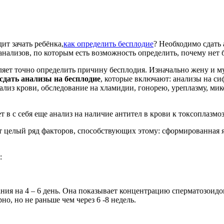
ит зачать ребёнка,
как определить бесплодие
? Необходимо сдать
нализов, по которым есть возможность определить, почему нет 
ляет точно определить причину бесплодия. Изначально жену и м
сдать анализы на бесплодие
, которые включают: анализы на си
ализ крови, обследование на хламидии, гонорею, уреплазму, ми
в с себя еще анализ на наличие антител в крови к токсоплазмо
ет целый ряд факторов, способствующих этому: сформированная 
:
ания на 4 – 6 день. Она показывает концентрацию сперматозоид
о, но не раньше чем через 6 -8 недель.