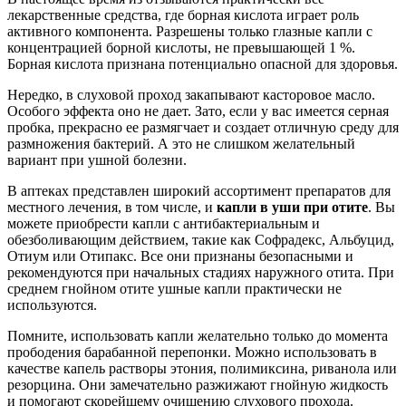
лекарственные средства, где борная кислота играет роль
активного компонента. Разрешены только глазные капли с
концентрацией борной кислоты, не превышающей 1 %.
Борная кислота признана потенциально опасной для здоровья.
Нередко, в слуховой проход закапывают касторовое масло.
Особого эффекта оно не дает. Зато, если у вас имеется серная
пробка, прекрасно ее размягчает и создает отличную среду для
размножения бактерий. А это не слишком желательный
вариант при ушной болезни.
В аптеках представлен широкий ассортимент препаратов для
местного лечения, в том числе, и
капли в уши при отите
. Вы
можете приобрести капли с антибактериальным и
обезболивающим действием, такие как Софрадекс, Альбуцид,
Отиум или Отипакс. Все они признаны безопасными и
рекомендуются при начальных стадиях наружного отита. При
среднем гнойном отите ушные капли практически не
используются.
Помните, использовать капли желательно только до момента
прободения барабанной перепонки. Можно использовать в
качестве капель растворы этония, полимиксина, риванола или
резорцина. Они замечательно разжижают гнойную жидкость
и помогают скорейшему очищению слухового прохода.