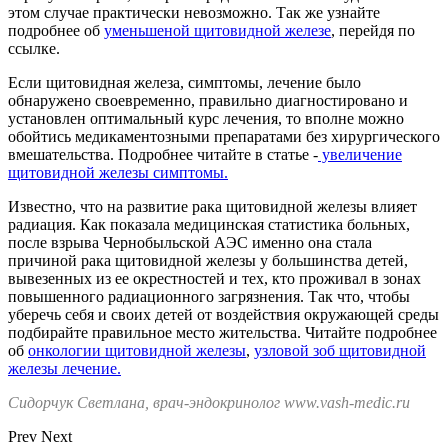
этом случае практически невозможно. Так же узнайте
подробнее об
уменьшеной щитовидной железе
, перейдя по
ссылке.
Если щитовидная железа, симптомы, лечение было
обнаружено своевременно, правильно диагностировано и
установлен оптимальный курс лечения, то вполне можно
обойтись медикаментозными препаратами без хирургического
вмешательства. Подробнее читайте в статье -
увеличение
щитовидной железы симптомы.
Известно, что на развитие рака щитовидной железы влияет
радиация. Как показала медицинская статистика больных,
после взрыва Чернобыльской АЭС именно она стала
причиной рака щитовидной железы у большинства детей,
вывезенных из ее окрестностей и тех, кто проживал в зонах
повышенного радиационного загрязнения. Так что, чтобы
уберечь себя и своих детей от воздействия окружающей среды
подбирайте правильное место жительства. Читайте подробнее
об
онкологии щитовидной железы
,
узловой зоб щитовидной
железы лечение.
Сидорчук Светлана, врач-эндокринолог www.vash-medic.ru
Prev
Next