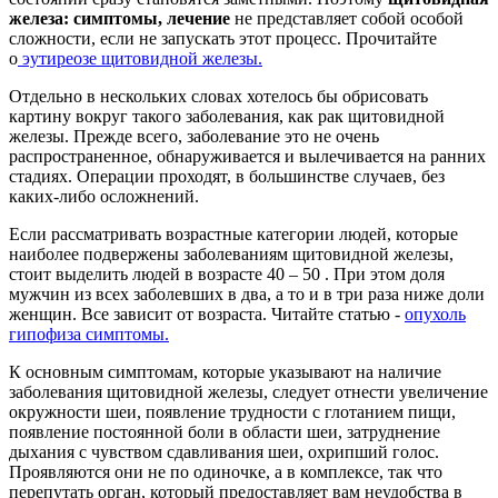
железа: симптомы, лечение
не представляет собой особой
сложности, если не запускать этот процесс. Прочитайте
о
эутиреозе щитовидной железы.
Отдельно в нескольких словах хотелось бы обрисовать
картину вокруг такого заболевания, как рак щитовидной
железы. Прежде всего, заболевание это не очень
распространенное, обнаруживается и вылечивается на ранних
стадиях. Операции проходят, в большинстве случаев, без
каких-либо осложнений.
Если рассматривать возрастные категории людей, которые
наиболее подвержены заболеваниям щитовидной железы,
стоит выделить людей в возрасте 40 – 50 . При этом доля
мужчин из всех заболевших в два, а то и в три раза ниже доли
женщин. Все зависит от возраста. Читайте статью -
опухоль
гипофиза симптомы.
К основным симптомам, которые указывают на наличие
заболевания щитовидной железы, следует отнести увеличение
окружности шеи, появление трудности с глотанием пищи,
появление постоянной боли в области шеи, затруднение
дыхания с чувством сдавливания шеи, охрипший голос.
Проявляются они не по одиночке, а в комплексе, так что
перепутать орган, который предоставляет вам неудобства в