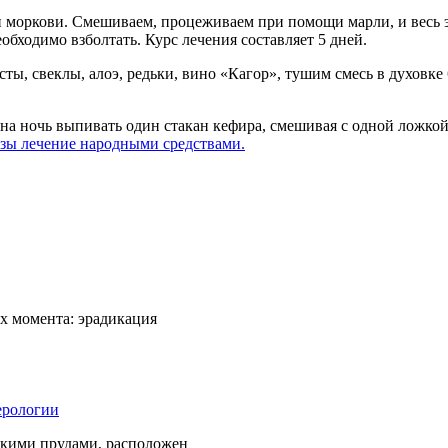
ы и моркови. Смешиваем, процеживаем при помощи марли, и весь э
еобходимо взболтать. Курс лечения составляет 5 дней.
ы, свеклы, алоэ, редьки, вино «Кагор», тушим смесь в духовке 6
 на ночь выпивать один стакан кефира, смешивая с одной ложкой 
зы лечение народными средствами.
х момента: эрадикация
цкими прудами, расположен