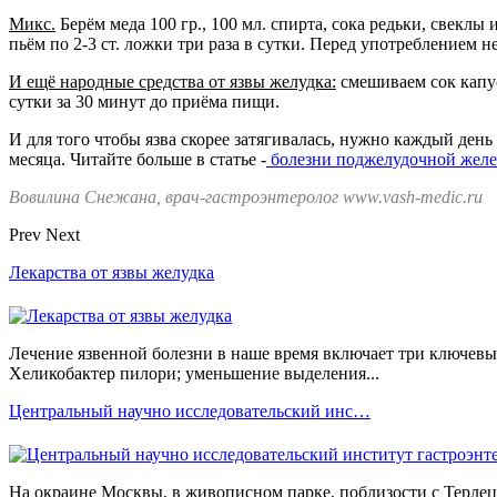
Микс.
Берём меда 100 гр., 100 мл. спирта, сока редьки, свекл
пьём по 2-3 ст. ложки три раза в сутки. Перед употреблением н
И ещё народные средства от язвы желудка:
смешиваем сок капуст
сутки за 30 минут до приёма пищи.
И для того чтобы язва скорее затягивалась, нужно каждый день
месяца. Читайте больше в статье -
болезни поджелудочной желе
Вовилина Снежана, врач-гастроэнтеролог www.vash-medic.ru
Prev
Next
Лекарства от язвы желудка
Лечение язвенной болезни в наше время включает три ключевы
Хеликобактер пилори; уменьшение выделения...
Центральный научно исследовательский инс…
На окраине Москвы, в живописном парке, поблизости с Терле