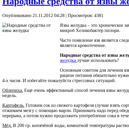
Народные средства от язвы ж
Опубликовано 21.11.2012 04:28
| Просмотров: 4381
Язва желудка – это хроническое з
микроб Хеликобактер пилори.
Часто появление язв является сле
является кровотечение.
Народные средства от язвы жел
желудка
лучше использовать?
Основным советом для лечения язв
рацион питания обязательно нужно
4-х часов. И избегайте пожалуйста стрессовых ситуаций.
Облепиха.
Ещё очень эффективный способ лечения язвы желудка,
недель.
Картофель.
Готовим сок из свежего картофеля (лучше взять сорт
отжимаем мезгу с помощью марли. Принимать надо перед обедом
перерыва, а потом нужно продолжить употребление сока в теч
Мёд.
В 200 гр. кипячёной воды, комнатной температуры раствори