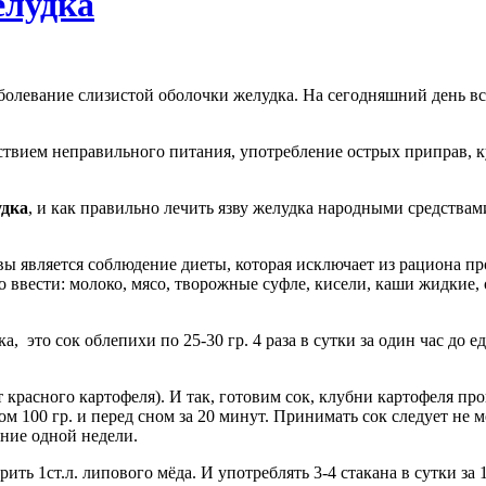
елудка
аболевание слизистой оболочки желудка. На сегодняшний день в
дствием неправильного питания, употребление острых приправ, 
удка
, и как правильно лечить язву желудка народными средствами
ы является соблюдение диеты, которая исключает из рациона п
 ввести: молоко, мясо, творожные суфле, кисели, каши жидкие,
 это сок облепихи по 25-30 гр. 4 раза в сутки за один час до 
 красного картофеля). И так, готовим сок, клубни картофеля про
 100 гр. и перед сном за 20 минут. Принимать сок следует не м
ение одной недели.
ть 1ст.л. липового мёда. И употреблять 3-4 стакана в сутки за 