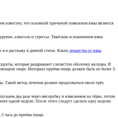
сем известно, что основной причиной появления язвы является
курение, алкоголь и стрессы. Тяжёлым осложнением язвы
 я и расскажу в данной статье. Какие
лекарства от язвы
родукты, которые раздражают слизистую оболочку желудка. В
 овощное пюре. Интервал приёма пищи должен быть не более 3-
еды. Такой метод лечения должен продолжаться около трёх
пускаем два раза через мясорубку и измельчаем на тёрке, потом
енее одной недели. После этого следует сделать одну неделю
1.5 часа до приёма пищи.