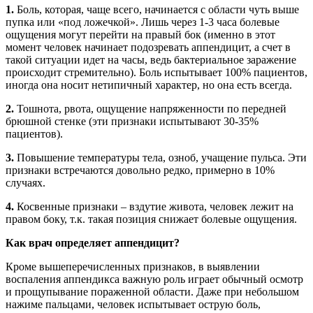
1.
Боль, которая, чаще всего, начинается с области чуть выше
пупка или «под ложечкой». Лишь через 1-3 часа болевые
ощущения могут перейти на правый бок (именно в этот
момент человек начинает подозревать аппендицит, а счет в
такой ситуации идет на часы, ведь бактериальное заражение
происходит стремительно). Боль испытывает 100% пациентов,
иногда она носит нетипичный характер, но она есть всегда.
2.
Тошнота, рвота, ощущение напряженности по передней
брюшной стенке (эти признаки испытывают 30-35%
пациентов).
3.
Повышение температуры тела, озноб, учащение пульса. Эти
признаки встречаются довольно редко, примерно в 10%
случаях.
4.
Косвенные признаки – вздутие живота, человек лежит на
правом боку, т.к. такая позиция снижает болевые ощущения.
Как врач определяет аппендицит?
Кроме вышеперечисленных признаков, в выявлении
воспаления аппендикса важную роль играет обычный осмотр
и прощупывание пораженной области. Даже при небольшом
нажиме пальцами, человек испытывает острую боль,