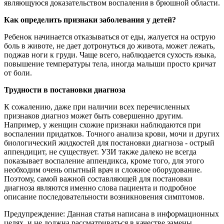
являющуюся доказательством воспаления в брюшной области.
Как определить признаки заболевания у детей?
Ребенок начинается отказываться от еды, жалуется на острую
боль в животе, не дает дотронуться до живота, может лежать,
поджав ноги к груди. Чаще всего, наблюдается сухость языка,
повышение температуры тела, иногда малыши просто кричат
от боли.
Трудности в постановки диагноза
К сожалению, даже при наличии всех перечисленных
признаков диагноз может быть совершенно другим.
Например, у женщин схожие признаки наблюдаются при
воспалении придатков. Точного анализа крови, мочи и других
биологический жидкостей для постановки диагноза - острый
аппендицит, не существует. УЗИ также далеко не всегда
показывает воспаление аппендикса, кроме того, для этого
необходим очень опытный врач и сложное оборудование.
Поэтому, самой важной составляющей для постановки
диагноза являются именно слова пациента и подробное
описание последовательности возникновения симптомов.
Предупреждение: Данная статья написана в информационных
целях, и не должна рассматриваться в качестве замены