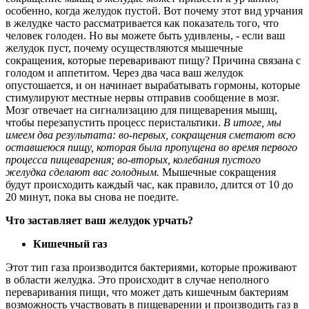
особенно, когда желудок пустой. Вот почему этот вид урчания
в желудке часто рассматривается как показатель того, что
человек голоден. Но вы можете быть удивлены, - если ваш
желудок пуст, почему осуществляются мышечные
сокращения, которые переваривают пищу? Причина связана с
голодом и аппетитом. Через два часа ваш желудок
опустошается, и он начинает вырабатывать гормоны, которые
стимулируют местные нервы отправив сообщение в мозг.
Мозг отвечает на сигнализацию для пищеварения мышц,
чтобы перезапустить процесс перистальтики.
В итоге, мы
имеем два результата: во-первых, сокращения сметают всю
оставшеюся пищу, которая была пропущена во время первого
процесса пищеварения; во-вторых, колебания пустого
желудка сделают вас голодным.
Мышечные сокращения
будут происходить каждый час, как правило, длится от 10 до
20 минут, пока вы снова не поедите.
Что заставляет ваш желудок урчать?
Кишечный газ
Этот тип газа производится бактериями, которые проживают
в области желудка. Это происходит в случае неполного
переваривания пищи, что может дать кишечным бактериям
возможность участвовать в пищеварении и производить газ в