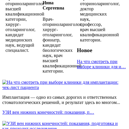
Инна
оториноларинголог
оториноларинголог,
Сергеевна
высшей
доктор
квалификационной
медицинских
категории,
Врач-
наук,
хирург-
оториноларинголог,
профессор,
отоларинголог,
хирург-
врач высшей
кандидат
отоларинголог,
квалификационной
медицинских
фониатр,
категории.
наук, ведущий
кандидат
Новое
специалист.
биологических
наук, врач
высшей
На что смотреть при
квалификационной
выборе клиники для и…
категории.
Имплантация — одно из самых дорогих и ответственных
стоматологических решений, и результат здесь во многом...
УЗИ вен нижних конечностей: показания, п…