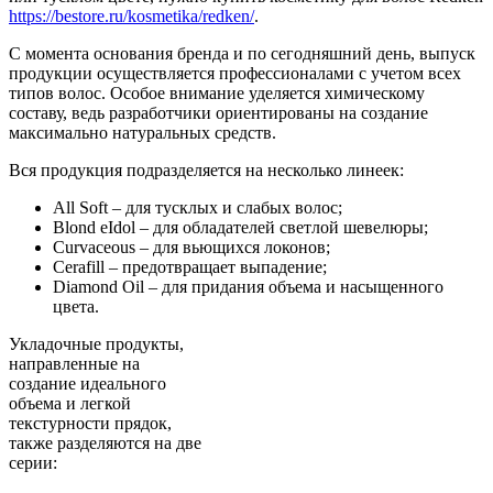
https://bestore.ru/kosmetika/redken/
.
С момента основания бренда и по сегодняшний день, выпуск
продукции осуществляется профессионалами с учетом всех
типов волос. Особое внимание уделяется химическому
составу, ведь разработчики ориентированы на создание
максимально натуральных средств.
Вся продукция подразделяется на несколько линеек:
All Soft – для тусклых и слабых волос;
Blond eIdol – для обладателей светлой шевелюры;
Curvaceous – для вьющихся локонов;
Cerafill – предотвращает выпадение;
Diamond Oil – для придания объема и насыщенного
цвета.
Укладочные продукты,
направленные на
создание идеального
объема и легкой
текстурности прядок,
также разделяются на две
серии: