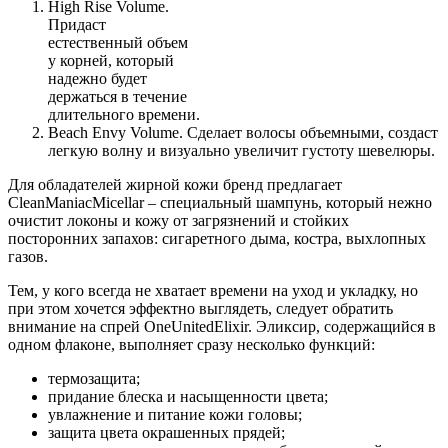
High Rise Volume.
Придаст
естественный объем
у корней, который
надежно будет
держаться в течение
длительного времени.
Beach Envy Volume. Сделает волосы объемными, создаст
легкую волну и визуально увеличит густоту шевелюры.
Для обладателей жирной кожи бренд предлагает
CleanManiacMicellar – специальный шампунь, который нежно
очистит локоны и кожу от загрязнений и стойких
посторонних запахов: сигаретного дыма, костра, выхлопных
газов.
Тем, у кого всегда не хватает времени на уход и укладку, но
при этом хочется эффектно выглядеть, следует обратить
внимание на спрей OneUnitedElixir. Эликсир, содержащийся в
одном флаконе, выполняет сразу несколько функций:
термозащита;
придание блеска и насыщенности цвета;
увлажнение и питание кожи головы;
защита цвета окрашенных прядей;