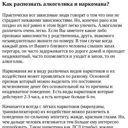
Как распознать алкоголика и наркомана?
Практически все зависимые люди говорят о том что они не
страдают никакими зависимостями. Но, конечно рано или
поздно их всё равно в этом будет легко уличить. Алкоголизм
различить очень легко. Если Вы заметите какие либо
признаки зависимости у родственника, друга, знакомого
незамедлительно звоните по номеру. В том случае когда
каждый день от Вашего близкого человека слышен запах
перегара, он часто задерживается по дороге домой и приходит
неадекватный, часто похмеляется и уходит в запои, то он
алкоголик.
Наркомания же в виду различных видов наркотиков и их
воздействия может проявляться по разному. Основной
признак который можно выделить это постоянное
исчезновение денег без основательной на то причины и
неадекватное поведение. Есть виды наркотиков которые
действуют 2-3 часа, а есть которые больше 6-ти.
Начинается всегда с лёгких наркотиков (марихуаны,
транквилизаторов) их воздействие можно различить в
поведении по сильному аппетиту, жажде, красным глазам. Но,
чем дальше человек втягивается тем больше ему интересно
попробовать. Такие наркотики как ЛСД (грибы), кокаин,