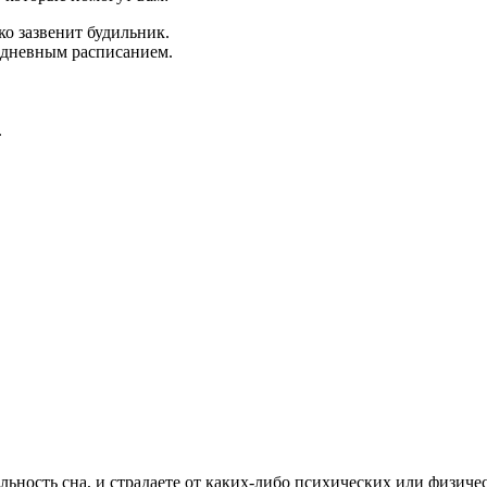
ко зазвенит будильник.
жедневным расписанием.
.
ность сна, и страдаете от каких-либо психических или физичес