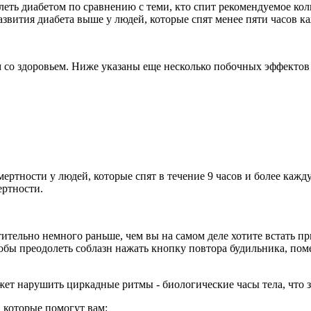
ть диабетом по сравнению с теми, кто спит рекомендуемое коли
азвития диабета выше у людей, которые спят менее пяти часов к
 со здоровьем. Ниже указаны еще несколько побочных эффектов
ртности у людей, которые спят в течение 9 часов и более кажду
ертности.
ительно немного раньше, чем вы на самом деле хотите встать пр
Чтобы преодолеть соблазн нажать кнопку повтора будильника, пом
жет нарушить циркадные ритмы - биологические часы тела, что з
 которые помогут вам: