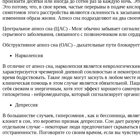
произойти десятки или иногда до сотни раз за каждую ночь. Эт
Это потому, что, в свое время, частые перерывы в подаче кис
симптомов этого расстройства являются склонность к засыпани
изменения образа жизни. Апноэ сна подразделяют на два своео
Центральное апноэ сна (ЦАС) - Мозг обычно забывает сигнализи
серьезного заболевания, связанного с позвоночником или сердц
Обструктивное апноэ сна (ОАС) - дыхательные пути блокирует
Нарколепсия
В отличие от апноэ сна, нарколепсия является неврологическим
характеризуется чрезмерной дневной сонливостью и неконтрол
время бодрствовать. Такие люди могут заснуть в любом месте и
клиническая помощь в этом случае является обязательной. Паци
себя свежим и энергичным, хотя этот эффект хорошего самочув
гипокретина - нейромедиатора, который сигнализирует организ
Депрессия
В большинстве случаев, гиперсомния , как и бессонница, являет
клонит в сон, это вероятно признак депрессии. Сон дает разу
отдельном случае – некоторые люди предпочитают скрываться в
отстраненности. Поговорите со своим врачом, если вы чувству