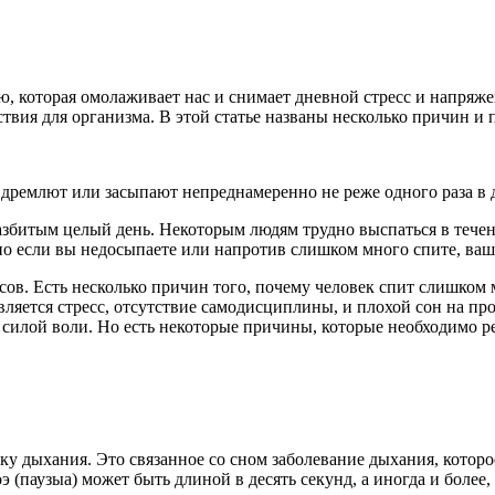
 которая омолаживает нас и снимает дневной стресс и напряжени
твия для организма. В этой статье названы несколько причин и 
дремлют или засыпают непреднамеренно не реже одного раза в 
разбитым целый день. Некоторым людям трудно выспаться в течен
 но если вы недосыпаете или напротив слишком много спите, ваш
асов. Есть несколько причин того, почему человек спит слишком
ляется стресс, отсутствие самодисциплины, и плохой сон на пр
 силой воли. Но есть некоторые причины, которые необходимо ре
ку дыхания. Это связанное со сном заболевание дыхания, которо
(паузыа) может быть длиной в десять секунд, а иногда и более,