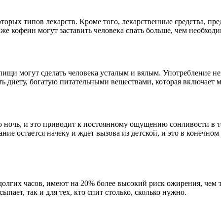
орых типов лекарств. Кроме того, лекарственные средства, пре
аже кофеин могут заставить человека спать больше, чем необходи
пищи могут сделать человека усталым и вялым. Употребление н
ь диету, богатую питательными веществами, которая включает м
 ночь, и это приводит к постоянному ощущению сонливости в те
нание остается начеку и ждет вызова из детской, и это в конечно
олгих часов, имеют на 20% более высокий риск ожирения, чем те
пает, так и для тех, кто спит столько, сколько нужно.