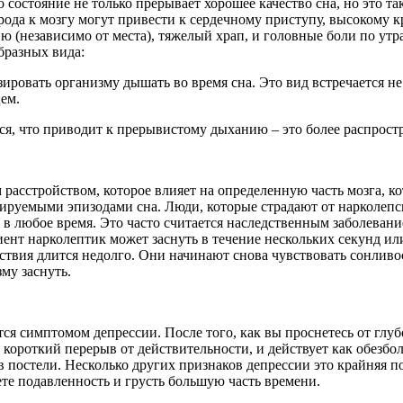
о состояние не только прерывает хорошее качество сна, но это т
лорода к мозгу могут привести к сердечному приступу, высокому
ю (независимо от места), тяжелый храп, и головные боли по утр
бразных вида:
ровать организму дышать во время сна. Это вид встречается не о
ем.
ся, что приводит к прерывистому дыханию – это более распрост
 расстройством, которое влияет на определенную часть мозга, к
ируемыми эпизодами сна. Люди, которые страдают от нарколепси
 в любое время. Это часто считается наследственным заболевание
ент нарколептик может заснуть в течение нескольких секунд или
ствия длится недолго. Они начинают снова чувствовать сонливос
му заснуть.
ся симптомом депрессии. После того, как вы проснетесь от глубок
му короткий перерыв от действительности, и действует как обе
 постели. Несколько других признаков депрессии это крайняя по
ете подавленность и грусть большую часть времени.