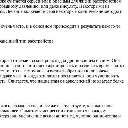
акже считается серьезным и опасным для жизни расстройством.
 кровяному давлению, или даже инсульту. Некоторыми из
ам. Лечение включает в себя некоторые клинические методы и
чень часто, и в основном происходит в результате какого-то
раненный тип расстройства.
оторый отвечает за контроль над бодрствованием и сном. Она
и не в состоянии идентифицировать и различать время спать и
м, и это на самом деле изменяет образ жизни человека,
 даже часа, и когда эти люди просыпаются, они чувствовать
ть. Считается, что пациентам с нарколепсией не хватает белка
ого, сладкого сна, и все же вы чувствуете, как вас снова
зболивающее. Симптомы депрессии отличаются в каждом
теря или увеличение веса и аппетита, чувство одиночества и