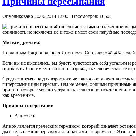
Причины пересыпания
Опубликовано 20.06.2014 12:00
| Просмотров: 10502
Сон считается самой блаженной вещью,
сонливость не исключение и тоже имеет свои пагубные последс
Мы все дремлем!
По данным Национального Института Сна, около 41,4% людей 
Если вы не выспались, вы будете чувствовать себя усталым и 
отдохнуть. Сон имеет свойство возрождать человеческое тело,
Среднее время сна для взрослого человека составляет восемь ч
гиперсомния или пересып. Тем не менее, общими причинами яв
причин, которые можно устранить, если запастись терпением и
как временные.
Причины гиперсомнии
Апноэ сна
Апноэ является греческим термином, который означает останов
дыхательными перерывами или паузами во время сна. Эти апноэ 