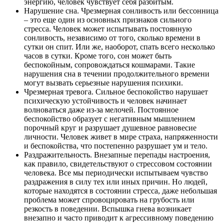
энергию, человек чувствует себя разбитым.
Нарушение сна. Чрезмерная сонливость или бессонница
– это еще один из основных признаков сильного
стресса. Человек может испытывать постоянную
сонливость, независимо от того, сколько времени в
сутки он спит. Или же, наоборот, спать всего несколько
часов в сутки. Кроме того, сон может быть
беспокойным, сопровождаться кошмарами. Такие
нарушения сна в течении продолжительного времени
могут вызвать серьезные нарушения психики.
Чрезмерная тревога. Сильное беспокойство нарушает
психическую устойчивость и человек начинает
волноваться даже из-за мелочей. Постоянное
беспокойство образует с негативным мышлением
порочный круг и разрушает душевное равновесие
личности. Человек живет в мире страха, напряженности
и беспокойства, что постепенно разрушает ум и тело.
Раздражительность. Внезапные перепады настроения,
как правило, свидетельствуют о стрессовом состоянии
человека. Все мы периодически испытываем чувство
раздражения в силу тех или иных причин. Но людей,
которые находятся в состоянии стресса, даже небольшая
проблема может спровоцировать на грубость или
резкость в поведении. Вспышка гнева возникает
внезапно и часто приводит к агрессивному поведению