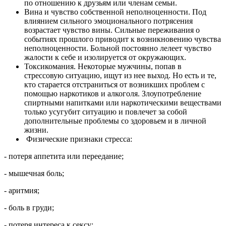
по отношению к друзьям или членам семьи.
Вина и чувство собственной неполноценности. Под
влиянием сильного эмоционального потрясения
возрастает чувство вины. Сильные переживания о
событиях прошлого приводит к возникновению чувства
неполноценности. Больной постоянно лелеет чувство
жалости к себе и изолируется от окружающих.
Токсикомания. Некоторые мужчины, попав в
стрессовую ситуацию, ищут из нее выход. Но есть и те,
кто старается отстраниться от возникших проблем с
помощью наркотиков и алкоголя. Злоупотребление
спиртными напитками или наркотическими веществами
только усугубит ситуацию и повлечет за собой
дополнительные проблемы со здоровьем и в личной
жизни.
Физические признаки стресса:
- потеря аппетита или переедание;
- мышечная боль;
- аритмия;
- боль в груди;
- потеря интереса к сексу;