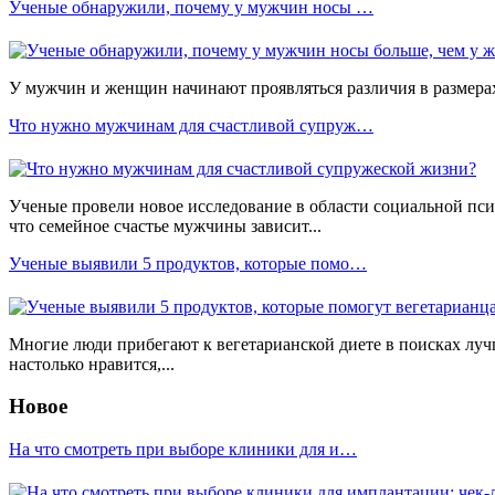
Ученые обнаружили, почему у мужчин носы …
У мужчин и женщин начинают проявляться различия в размерах н
Что нужно мужчинам для счастливой супруж…
Ученые провели новое исследование в области социальной псих
что семейное счастье мужчины зависит...
Ученые выявили 5 продуктов, которые помо…
Многие люди прибегают к вегетарианской диете в поисках лучш
настолько нравится,...
Новое
На что смотреть при выборе клиники для и…