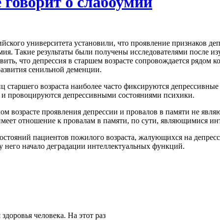
 говорит о слабоумии
ского университета установили, что проявление признаков депр
мия. Такие результаты были получены исследователями после из
овить, что депрессия в старшем возрасте сопровождается рядом 
развития сенильной деменции.
иц старшего возраста наиболее часто фиксируются депрессивные
ки и провоцируются депрессивными состояниями психики.
лом возрасте проявления депрессии и провалов в памяти не явл
 имеет отношение к провалам в памяти, по сути, являющимися 
состояний пациентов пожилого возраста, жалующихся на депрес
у него начало деградации интеллектуальных функций.
здоровья человека. На этот раз