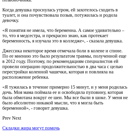
Когда девушка проснулась утром, ей захотелось сходить в
туалет, и она почувствовала позыв, потужилась и родила
девочку.
«Я понятия не имела, что беременна. А самое удивительно –
то, что я медсестра, и прекрасно знаю, как протекает
беременность, я изучала это в колледже», - сказала девушка.
Джессика некоторое время отмечала боли в колене и спине.
По ее мнению это было результатом травмы, полученной еще
в 2012 году. Поэтому, по рекомендациям специалистов ей
провели операцию продолжительностью в два часа с целью
перестройки коленной чашечки, которая и повлияла на
расположение ребенка.
«Я тужилась в течение примерно 15 минут, и у меня родилась
дочь. Моя мама поймала ее и освободила пуповину, которая
была обмотана вокруг ее шеи. Мы все были в шоке. У меня не
было абсолютно никакой мысли, что я могла быть
беременной», - говорит девушка.
Prev
Next
Складки жира могут помочь