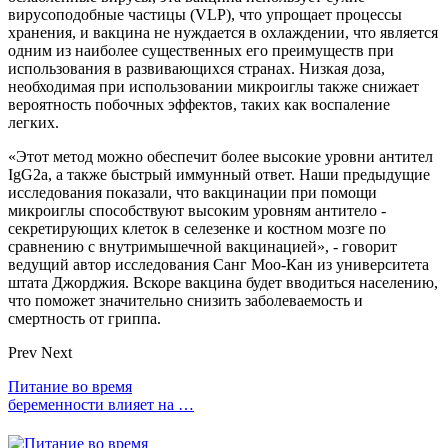
вирусоподобные частицы (VLP), что упрощает процессы
хранения, и вакцина не нуждается в охлаждении, что является
одним из наиболее существенных его преимуществ при
использования в развивающихся странах. Низкая доза,
необходимая при использовании микроиглы также снижает
вероятность побочных эффектов, таких как воспаление
легких.
«Этот метод можно обеспечит более высокие уровни антител
IgG2a, а также быстрый иммунный ответ. Наши предыдущие
исследования показали, что вакцинации при помощи
микроиглы способствуют высоким уровням антитело -
секретирующих клеток в селезенке и костном мозге по
сравнению с внутримышечной вакцинацией», - говорит
ведущий автор исследования Санг Moo-Кан из университета
штата Джорджия. Вскоре вакцина будет вводиться населению,
что поможет значительно снизить заболеваемость и
смертность от гриппа.
Prev
Next
Питание во время
беременности влияет на …