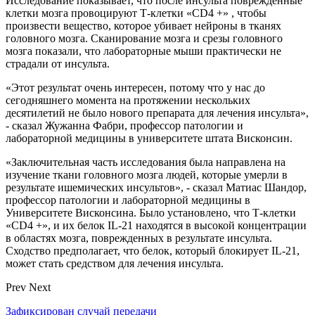
Исследование показывает, что после инсульта поврежденные
клетки мозга провоцируют Т-клетки «CD4 +» , чтобы
произвести вещество, которое убивает нейроны в тканях
головного мозга. Сканирование мозга и срезы головного
мозга показали, что лабораторные мыши практически не
страдали от инсульта.
«Этот результат очень интересен, потому что у нас до
сегодняшнего момента на протяжении нескольких
десятилетий не было нового препарата для лечения инсульта»,
- сказал Жужанна Фабри, профессор патологии и
лабораторной медицины в университете штата Висконсин.
«Заключительная часть исследования была направлена на
изучение ткани головного мозга людей, которые умерли в
результате ишемических инсультов», - сказал Матиас Шандор,
профессор патологии и лабораторной медицины в
Университете Висконсина. Было установлено, что Т-клетки
«CD4 +», и их белок IL-21 находятся в высокой концентрации
в областях мозга, поврежденных в результате инсульта.
Сходство предполагает, что белок, который блокирует IL-21,
может стать средством для лечения инсульта.
Prev
Next
Зафиксирован случай передачи