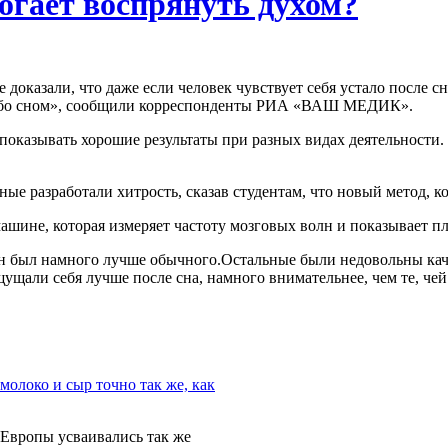
огает воспрянуть духом?
 доказали, что даже если человек чувствует себя устало после сн
ацебо сном», сообщили корреспонденты РИА «ВАШ МЕДИК».
 показывать хорошие результаты при разных видах деятельности.
е разработали хитрость, сказав студентам, что новый метод, к
ашине, которая измеряет частоту мозговых волн и показывает 
 сон был намного лучше обычного.Остальные были недовольны ка
щущали себя лучше после сна, намного внимательнее, чем те, че
Европы усваивались так же