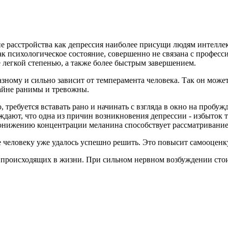
ие расстройства как депрессия наиболее присущи людям интелл
ак психологическое состояние, совершенно не связана с професси
 легкой степенью, а также более быстрым завершением.
азному и сильно зависит от темперамента человека. Так он может
райне ранимы и тревожны.
 требуется вставать рано и начинать с взгляда в окно на проб
ждают, что одна из причин возникновения депрессии - избыток 
понижению концентрации меланина способствует рассматривание
е человеку уже удалось успешно решить. Это повысит самооценк
 происходящих в жизни. При сильном нервном возбуждении стои