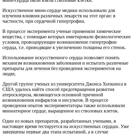
мини-сердца были взяты стволовые клетки.
Искусственное мини-сердце медики использовали для
изучения влияния различных лекарств на этот орган: в
частности, при сердечной гипертрофии.
В процессе эксперимента ученые применяли химические
вещества, с помощью которых имитировали физиологические
условия, провоцирующие возникновение гипертрофии
сердца, т.е. приводящие к увеличению толщины его стенок.
Использование искусственного сердца позволяет понять
механизм возникновения заболевания и испытать различные
препараты для лечения без проведения экспериментов на
людях.
Другой группе ученых из университета Джонса Хопкинса в
США удалось найти способ предотвращения развития
атеросклероза, являющегося основной причиной
возникновения инфарктов и инсультов. В процессе
проведения опытов экспериментаторы также использовали
миниатюрное сердце, выращенное из стволовых клеток.
Один из новых препаратов, разработанных учеными, в
настоящее время тестируется на искусственных сердцах. Уже
завершены первые два этапа испытаний, а в случае