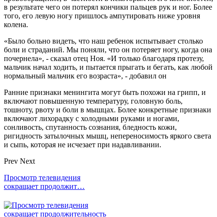
в результате чего он потерял кончики пальцев рук и ног. Более
того, его левую ногу пришлось ампутировать ниже уровня
колена.
«Было больно видеть, что наш ребенок испытывает столько
боли и страданий. Мы поняли, что он потеряет ногу, когда она
почернела», - сказал отец Ноя. «И только благодаря протезу,
мальчик начал ходить, и пытается прыгать и бегать, как любой
нормальный мальчик его возраста», - добавил он
Ранние признаки менингита могут быть похожи на грипп, и
включают повышенную температуру, головную боль,
тошноту, рвоту и боли в мышцах. Более конкретные признаки
включают лихорадку с холодными руками и ногами,
сонливость, спутанность сознания, бледность кожи,
ригидность затылочных мышц, непереносимость яркого света
и сыпь, которая не исчезает при надавливании.
Prev
Next
Просмотр телевидения
сокращает продолжит…