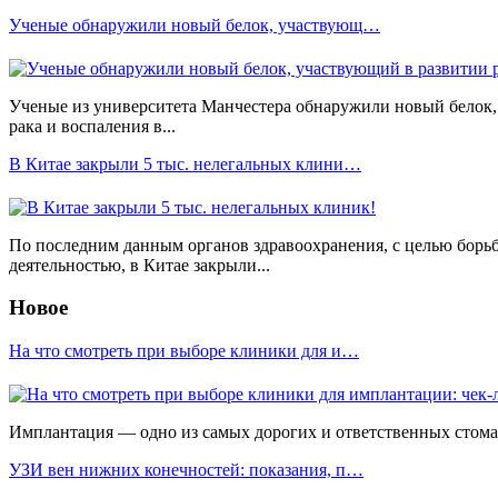
Ученые обнаружили новый белок, участвующ…
Ученые из университета Манчестера обнаружили новый белок, 
рака и воспаления в...
В Китае закрыли 5 тыс. нелегальных клини…
По последним данным органов здравоохранения, с целью борь
деятельностью, в Китае закрыли...
Новое
На что смотреть при выборе клиники для и…
Имплантация — одно из самых дорогих и ответственных стомато
УЗИ вен нижних конечностей: показания, п…