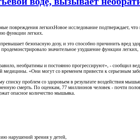
ьевой воде, вызывает необрат
Новое исследование подтверждает, что
нию функции легких.
з превышает безопасную дозу, и это способно причинить вред зд
о продемонстрировало значительное ухудшение функции легких, 
правило, необратимы и постоянно прогрессируют», - сообщил ве
й медицины. «Они могут со временем привести к серьезным заб
у списку проблем со здоровьем в результате воздействия мышьяк
енную смерть. По оценкам, 77 миллионов человек - почти поло
ержат опасное количество мышьяка.
ию нарушений зрения у детей,