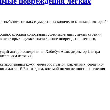
имые повреждения легких
 воздействие низких и умеренных количеств мышьяка, который
оровью, который сопоставим с десятилетним стажем курения
в некоторых случаях значительное повреждение легкого,
дущий автор исследования, Хабибул Асан, директор Центра
олеваниям легких».
а заболевания кожи, мочевого пузыря, рак легких, сердечно-
вина жителей Бангладеша, восьмой по численности населения