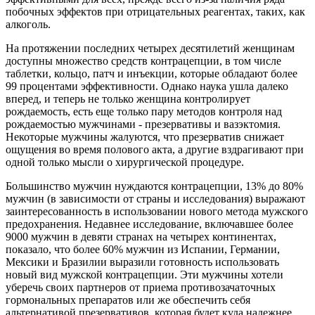
побочных эффектов при отрицательных реагентах, таких, как
алкоголь.
На протяжении последних четырех десятилетий женщинам
доступны множество средств контрацепции, в том числе
таблетки, кольцо, патч и инъекции, которые обладают более
99 процентами эффективности. Однако наука ушла далеко
вперед, и теперь не только женщина контролирует
рождаемость, есть еще только пару методов контроля над
рождаемостью мужчинами - презервативы и вазэктомия.
Некоторые мужчины жалуются, что презерватив снижает
ощущения во время полового акта, а другие вздрагивают при
одной только мысли о хирургической процедуре.
Большинство мужчин нуждаются контрацепции, 13% до 80%
мужчин (в зависимости от страны и исследования) выражают
заинтересованность в использовании нового метода мужского
предохранения. Недавнее исследование, включавшее более
9000 мужчин в девяти странах на четырех континентах,
показало, что более 60% мужчин из Испании, Германии,
Мексики и Бразилии выразили готовность использовать
новый вид мужской контрацепции. Эти мужчины хотели
уберечь своих партнеров от приема противозачаточных
гормональных препаратов или же обеспечить себя
альтернативой презервативов, которая будет куда надежнее.