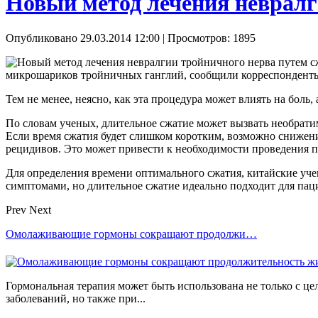
Новый метод лечения невралг
Опубликовано 29.03.2014 12:00
| Просмотров: 1895
микрошариков тройничных ганглий, сообщили корреспонде
Тем не менее, неясно, как эта процедура может влиять на боль,
По словам ученых, длительное сжатие может вызвать необрат
Если время сжатия будет слишком коротким, возможно снижени
рецидивов. Это может привести к необходимости проведения по
Для определения времени оптимального сжатия, китайские уч
симптомами, но длительное сжатие идеально подходит для па
Prev
Next
Омолаживающие гормоны сокращают продолжи…
Гормональная терапия может быть использована не только с ц
заболеваний, но также при...