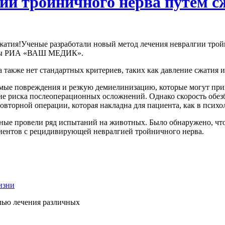
ии тройничного нерва путем с
Ученые разработали новый метод лечения невралгии трой
нты РИА «ВАШ МЕДИК».
 а также нет стандартных критериев, таких как давление сжатия 
имые повреждения и резкую демиелинизацию, которые могут пр
е риска послеоперационных осложнений. Однако скорость обезб
вторной операции, которая накладна для пациента, как в психол
еные провели ряд испытаний на животных. Было обнаружено, чт
циентов с рецидивирующей невралгией тройничного нерва.
елью лечения различных