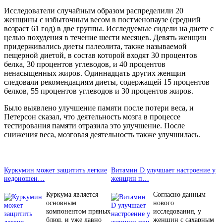
Исследователи случайным образом распределили 20
женщины с избыточным весом в постменопаузе (средний
возраст 61 год) в две группы. Исследуемые сидели на диете с
целью похудения в течение шести месяцев. Девять женщин
придерживались диеты палеолита, также называемой
пещерной диетой, в состав которой входят 30 процентов
белка, 30 процентов углеводов, и 40 процентов
ненасыщенных жиров. Одиннадцать других женщин
следовали рекомендациям диеты, содержащей 15 процентов
белков, 55 процентов углеводов и 30 процентов жиров.
Было выявлено улучшение памяти после потери веса, и
Петерсон сказал, что деятельность мозга в процессе
тестирования памяти отразила это улучшение. После
снижения веса, мозговая деятельность также улучшилась.
Куркумин может защитить легкие
Витамин D улучшает настроение у
недоношен…
женщин п…
Куркума является
Согласно данным
основным
нового
компонентом пряных
исследования, у
блюд, и уже давно
женщин с сахарным