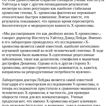
Уайтхеда в паре с другим неожиданным результатом:
несмотря на свою репутацию как наиболее стабильная
хромосоме генома, X- хромосома фактически переживает
относительно быстрое изменение. Взятые вместе, эти
результаты показывают, что пришло время пересмотреть
биологическую и медицинскую важность Х-хромосомы.
«Мы рассматриваем это как двойную жизнь Х-хромосомы»,-
говорит директор Института Уайтхед Дэвид Пейдж. Именно
в его лаборатории проводилось это исследование.«X-
хромосома является самой известной, наиболее интенсивно
изучаемой хромосомой во всей человеческой генетике. В ходе
ее изучения были выявлены Х-сцепленные рецессивные
заболевания, такие как дальтонизм, гемофилия и мышечная
дистрофия Дюшенна. Однако есть и другая сторона X-
хромосомы, которая стремительно развивается, и, кажется,
направлена на репродуктивные потребности мужчин».
Лаборатория доктора Пейджа является самой известной
благодаря его новаторским исследованиям Y-хромосомы, и
теперь исследователи приступили к сравнению мышиных и
человеческих Х-хромосом, в частности, для проверки
общности генов для вех млекопитающих. Ученые
предполагают, что именно Х-хромосома играет ключевую
роль мужском бесплодии, и возможно, даже в развитии рака