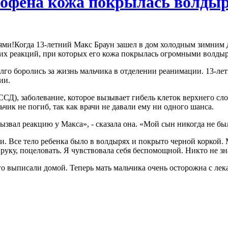
рофена кожа покрылась волды
Когда 13-летний Макс Браун зашел в дом холодным зимним дн
ких реакций, при которых его кожа покрылась огромными волдыр
боролись за жизнь мальчика в отделении реанимации. 13-летн
ии.
Д), заболевание, которое вызывает гибель клеток верхнего сло
чик не погиб, так как врачи не давали ему ни одного шанса.
ызвал реакцию у Макса», - сказала она. «Мой сын никогда не б
и. Все тело ребенка было в волдырях и покрыто черной коркой. 
а руку, поцеловать. Я чувствовала себя беспомощной. Никто не з
го выписали домой. Теперь мать мальчика очень осторожна с лек