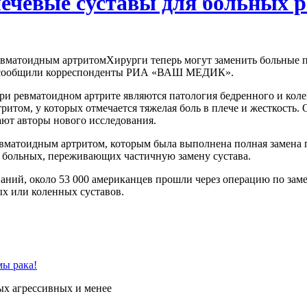
лечевые суставы для больных 
Хирурги теперь могут заменить больные 
че, сообщили корреспонденты РИА «ВАШ МЕДИК».
и ревматоидном артрите являются патология бедренного и коле
итом, у которых отмечается тяжелая боль в плече и жесткость. 
ают авторы нового исследования.
вматоидным артритом, которым была выполнена полная замена п
8% больных, переживающих частичную замену сустава.
ий, около 53 000 американцев прошли через операцию по замене 
х или коленных суставов.
ых агрессивных и менее