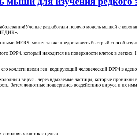
ь мыши для изучения редкого 
Ученые разработали первую модель мышей с корона
 МЕДИК».
енными MERS, может также предоставлять быстрый способ изуч
ого DPP4, который находится на поверхности клеток в легких. 
 его коллеги ввели ген, кодирующий человеческий DPP4 в аден
лодный вирус - через вдыхаемые частицы, которые проникли в л
ость. Затем животные подверглись воздействию вируса и их имм
и стволовых клеток с целью