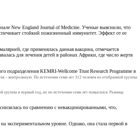
ле New England Journal of Medicine. Ученые выяснили, что
еспечивает стойкий пожизненный иммунитет. Эффект от ее
алярией, где применялась данная вакцина, отмечается
валась для лечения детей в районах Африки, где число жертв
кого подразделения KEMRI-Wellcome Trust Research Programme в
угая – контрольную. По истечении семи лет 312 человек из отобранной группы
й группы в первый год, но по истечении семи лет повысился. Разница
 снизилась по сравнению с невакцинированными, что,
на экспериментальном уровне. Однако, она стала первой в