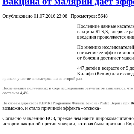
Вакцина от малярии дает эффе
Опубликовано 01.07.2016 23:08
| Просмотров: 5648
Последние данные касатель
вакцина RTS,S, впервые ра
введения продолжается лиш
По мнению исследователей,
снижение ее эффективности
от болезни достигает макс
447 детей в возрасте от 5
Килифи (Кения) для исслед
приняли участие в исследовании во второй раз.
После анализа полученных в ходе исследования результатов выяснилось, что
составила 4,4%.
в
По словам директора KEMRI Programme Филипа Бейона (Philip Bejon), при
возможно, и стало причиной эффекта «отскока».
Согласно заявлению ВОЗ, прежде чем найти широкомасштабно
истории вакциной против малярии, которая была признана Евр