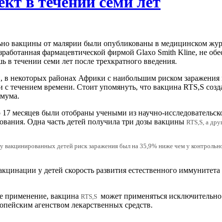
кт в течении семи лет
но вакцины от малярии были опубликованы в медицинском журна
зработанная фармацевтической фирмой Glaxo Smith Kline, не об
ь в течении семи лет после трехкратного введения.
 в некоторых районах Африки с наибольшим риском заражения м
 с течением времени. Стоит упомянуть, что вакцина RTS,S созда
имума.
 до 17 месяцев были отобраны учеными из научно-исследовательс
ования. Одна часть детей получила три дозы вакцины
RTS,S, а др
 у вакцинированных детей риск заражения был на 35,9% ниже чем у контрольно
акцинации у детей скорость развития естественного иммунитета
е применение, вакцина
может применяться исключительно 
RTS,S
опейским агенством лекарственных средств.