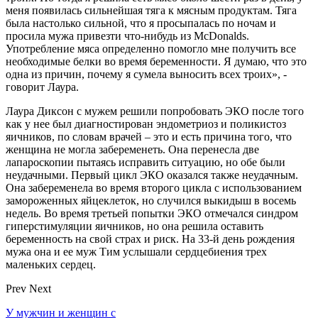
меня появилась сильнейшая тяга к мясным продуктам. Тяга
была настолько сильной, что я просыпалась по ночам и
просила мужа привезти что-нибудь из McDonalds.
Употребление мяса определенно помогло мне получить все
необходимые белки во время беременности. Я думаю, что это
одна из причин, почему я сумела выносить всех троих», -
говорит Лаура.
Лаура Диксон с мужем решили попробовать ЭКО после того
как у нее был диагностирован эндометриоз и поликистоз
яичников, по словам врачей – это и есть причина того, что
женщина не могла забеременеть. Она перенесла две
лапароскопии пытаясь исправить ситуацию, но обе были
неудачными. Первый цикл ЭКО оказался также неудачным.
Она забеременела во время второго цикла с использованием
замороженных яйцеклеток, но случился выкидыш в восемь
недель. Во время третьей попытки ЭКО отмечался синдром
гиперстимуляции яичников, но она решила оставить
беременность на свой страх и риск. На 33-й день рождения
мужа она и ее муж Тим услышали сердцебиения трех
маленьких сердец.
Prev
Next
У мужчин и женщин с