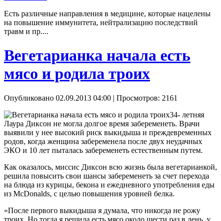
Есть различные направления в медицине, которые нацелены
на повышение иммунитета, нейтрализацию последствий
травм и пр....
Вегетарианка начала есть
мясо и родила троих
Опубликовано 02.09.2013 04:00
| Просмотров: 2161
34- летняя
Лаура Диксон не могла долгое время забеременеть. Врачи
выявили у нее высокий риск выкидыша и преждевременных
родов, когда женщина забеременела после двух неудачных
ЭКО и 10 лет пыталась забеременеть естественным путем.
Как оказалось, миссис Диксон всю жизнь была вегетарианкой,
решила повысить свои шансы забеременеть за счет перехода
на блюда из курицы, бекона и ежедневного употребления еды
из McDonalds, с целью повышения уровней белка.
«После первого выкидыша я думала, что никогда не рожу
троих. Но тогда я решила есть мясо около шести раз в день, у