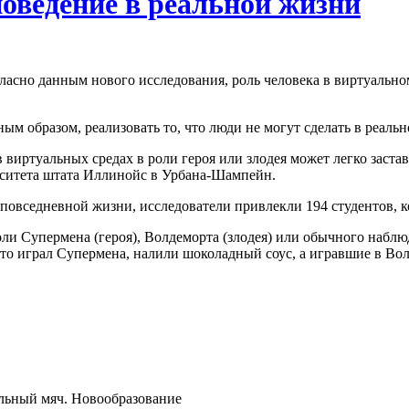
оведение в реальной жизни
ласно данным нового исследования, роль человека в виртуальном
ым образом, реализовать то, что люди не могут сделать в реаль
в виртуальных средах в роли героя или злодея может легко заст
рситета штата Иллинойс в Урбана-Шампейн.
повседневной жизни, исследователи привлекли 194 студентов, к
оли Супермена (героя), Волдеморта (злодея) или обычного набл
 кто играл Супермена, налили шоколадный соус, а игравшие в Во
льный мяч. Новообразование