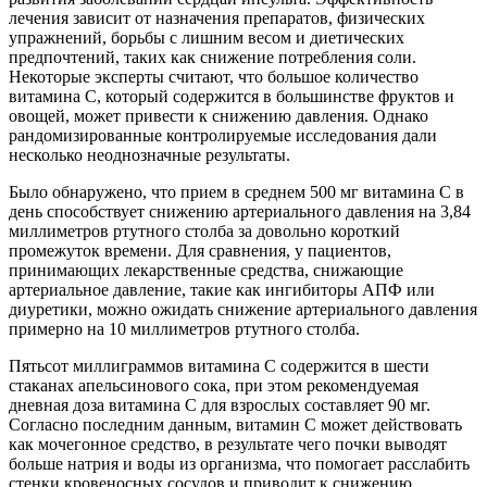
лечения зависит от назначения препаратов, физических
упражнений, борьбы с лишним весом и диетических
предпочтений, таких как снижение потребления соли.
Некоторые эксперты считают, что большое количество
витамина С, который содержится в большинстве фруктов и
овощей, может привести к снижению давления. Однако
рандомизированные контролируемые исследования дали
несколько неоднозначные результаты.
Было обнаружено, что прием в среднем 500 мг витамина С в
день способствует снижению артериального давления на 3,84
миллиметров ртутного столба за довольно короткий
промежуток времени. Для сравнения, у пациентов,
принимающих лекарственные средства, снижающие
артериальное давление, такие как ингибиторы АПФ или
диуретики, можно ожидать снижение артериального давления
примерно на 10 миллиметров ртутного столба.
Пятьсот миллиграммов витамина С содержится в шести
стаканах апельсинового сока, при этом рекомендуемая
дневная доза витамина С для взрослых составляет 90 мг.
Согласно последним данным, витамин С может действовать
как мочегонное средство, в результате чего почки выводят
больше натрия и воды из организма, что помогает расслабить
стенки кровеносных сосудов и приводит к снижению