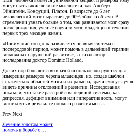
Мозг человека является уникальной вещью. Примером тому
могут стать такие великие мыслители, как Альберт
Эйнштейн, Конфуций, Платон. В возрасте до 6 лет
человеческий мозг вырастает до 90% общего объема. В
стремлении узнать больше о том, как развивается мозг сразу
после рождения, ученые изучили мозг младенцев в течении
первых трех месяцев жизни.
«Понимание того, как развивается нервная система в
послеродовой период, может помочь в дальнейшей терапии
возможных нарушений развития», - сказал автор
исследования доктор Dominic Holland.
До сих пор большинство врачей использовали рулетку для
измерения размеров черепа младенцев, но, создав шаблон
фактических областей мозга и их размера, врачи смогут лучше
видеть причины отклонений в развитии. Исследования
показали, что такие расстройства нервной системы, как
депрессия, дефицит внимания или гиперактивность, могут
возникнуть в результате плохого развития мозга.
Prev
Next
Лечение золотом может
помочь в борьбе с …