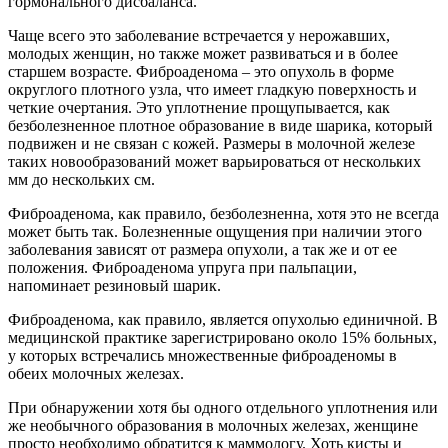
гормонального дисбаланса.
Чаще всего это заболевание встречается у нерожавших,
молодых женщин, но также может развиваться и в более
старшем возрасте. Фиброаденома – это опухоль в форме
округлого плотного узла, что имеет гладкую поверхность и
четкие очертания. Это уплотнение прощупывается, как
безболезненное плотное образование в виде шарика, который
подвижен и не связан с кожей. Размеры в молочной железе
таких новообразований может варьироваться от нескольких
мм до нескольких см.
Фиброаденома, как правило, безболезненна, хотя это не всегда
может быть так. Болезненные ощущения при наличии этого
заболевания зависят от размера опухоли, а так же и от ее
положения. Фиброаденома упруга при пальпации,
напоминает резиновый шарик.
Фиброаденома, как правило, является опухолью единичной. В
медицинской практике зарегистрировано около 15% больных,
у которых встречались множественные фиброаденомы в
обеих молочных железах.
При обнаружении хотя бы одного отдельного уплотнения или
же необычного образования в молочных железах, женщине
просто необходимо обратится к маммологу. Хоть кисты и