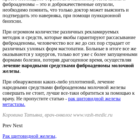
фиброаденомы – это и доброкачественные опухоли,
необходимо помнить, что только доктор может выяснить и
подтвердить это наверняка, при помощи пункционной
биопсии.
При огромном количестве различных рекламируемых
методик и средств, которые якобы гарантируют рассасывание
фиброаденомы, человечество все же до сих пор страдает от
различных узловых форм мастопатии. Больные в итоге все же
оказываются у хирургов, только вот уже с более запущенными
формами болезни, потеряв драгоценное время, осуществляя
лечение народными средствами фиброаденомы молочной
железы
.
При обнаружении каких-либо уплотнений, лечение
народными средствами фиброаденомы молочной железы
совершать не стоит, лучше все-таки обратиться за помощью к
врачу. Не пропустите статью -
рак щитовидной железы
метастазы.
Коровина Татьяна, врач-онколог www.vash-medic.ru
Prev
Next
Рак щитовидной железы,