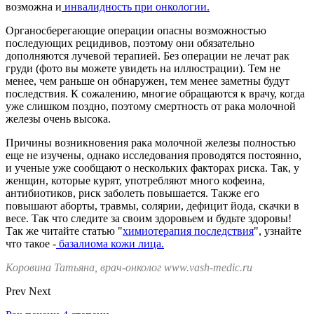
возможна и
инвалидность при онкологии.
Органосберегающие операции опасны возможностью
последующих рецидивов, поэтому они обязательно
дополняются лучевой терапией. Без операции не лечат рак
груди (фото вы можете увидеть на иллюстрации). Тем не
менее, чем раньше он обнаружен, тем менее заметны будут
последствия. К сожалению, многие обращаются к врачу, когда
уже слишком поздно, поэтому смертность от рака молочной
железы очень высока.
Причины возникновения рака молочной железы полностью
еще не изучены, однако исследования проводятся постоянно,
и ученые уже сообщают о нескольких факторах риска. Так, у
женщин, которые курят, употребляют много кофеина,
антибиотиков, риск заболеть повышается. Также его
повышают аборты, травмы, солярии, дефицит йода, скачки в
весе. Так что следите за своим здоровьем и будьте здоровы!
Так же читайте статью "
химиотерапия последствия
", узнайте
что такое -
базалиома кожи лица.
Коровина Татьяна, врач-онколог www.vash-medic.ru
Prev
Next