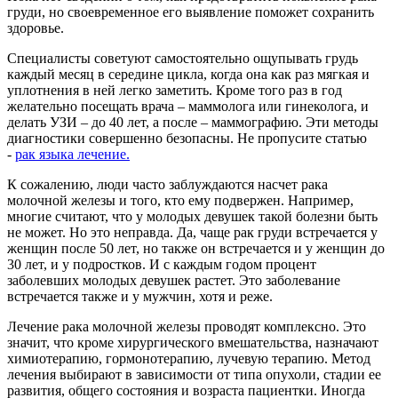
груди, но своевременное его выявление поможет сохранить
здоровье.
Специалисты советуют самостоятельно ощупывать грудь
каждый месяц в середине цикла, когда она как раз мягкая и
уплотнения в ней легко заметить. Кроме того раз в год
желательно посещать врача – маммолога или гинеколога, и
делать УЗИ – до 40 лет, а после – маммографию. Эти методы
диагностики совершенно безопасны. Не пропусите статью
-
рак языка лечение.
К сожалению, люди часто заблуждаются насчет рака
молочной железы и того, кто ему подвержен. Например,
многие считают, что у молодых девушек такой болезни быть
не может. Но это неправда. Да, чаще рак груди встречается у
женщин после 50 лет, но также он встречается и у женщин до
30 лет, и у подростков. И с каждым годом процент
заболевших молодых девушек растет. Это заболевание
встречается также и у мужчин, хотя и реже.
Лечение рака молочной железы проводят комплексно. Это
значит, что кроме хирургического вмешательства, назначают
химиотерапию, гормонотерапию, лучевую терапию. Метод
лечения выбирают в зависимости от типа опухоли, стадии ее
развития, общего состояния и возраста пациентки. Иногда