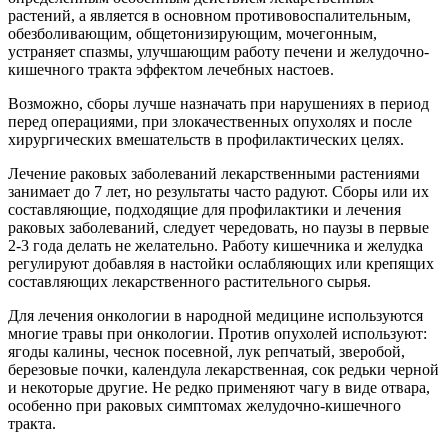
растений, а является в основном противовоспалительным,
обезболивающим, общетонизирующим, мочегонным,
устраняет спазмы, улучшающим работу печени и желудочно-
кишечного тракта эффектом лечебных настоев.
Возможно, сборы лучше назначать при нарушениях в период
перед операциями, при злокачественных опухолях и после
хирургических вмешательств в профилактических целях.
Лечение раковых заболеваний лекарственными растениями
занимает до 7 лет, но результаты часто радуют. Сборы или их
составляющие, подходящие для профилактики и лечения
раковых заболеваний, следует чередовать, но паузы в первые
2-3 года делать не желательно. Работу кишечника и желудка
регулируют добавляя в настойки ослабляющих или крепящих
составляющих лекарственного растительного сырья.
Для лечения онкологии в народной медицине используются
многие травы при онкологии. Против опухолей используют:
ягоды калины, чеснок посевной, лук репчатый, зверобой,
березовые почки, календула лекарственная, сок редьки черной
и некоторые другие. Не редко применяют чагу в виде отвара,
особенно при раковых симптомах желудочно-кишечного
тракта.