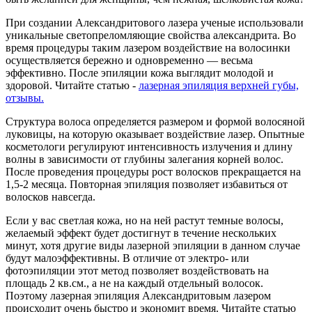
При создании Александритового лазера ученые использовали
уникальные светопреломляющие свойства александрита. Во
время процедуры таким лазером воздействие на волосинки
осуществляется бережно и одновременно — весьма
эффективно. После эпиляции кожа выглядит молодой и
здоровой. Читайте статью -
лазерная эпиляция верхней губы,
отзывы.
Структура волоса определяется размером и формой волосяной
луковицы, на которую оказывает воздействие лазер. Опытные
косметологи регулируют интенсивность излучения и длину
волны в зависимости от глубины залегания корней волос.
После проведения процедуры рост волосков прекращается на
1,5-2 месяца. Повторная эпиляция позволяет избавиться от
волосков навсегда.
Если у вас светлая кожа, но на ней растут темные волосы,
желаемый эффект будет достигнут в течение нескольких
минут, хотя другие виды лазерной эпиляции в данном случае
будут малоэффективны. В отличие от электро- или
фотоэпиляции этот метод позволяет воздействовать на
площадь 2 кв.см., а не на каждый отдельный волосок.
Поэтому лазерная эпиляция Александритовым лазером
происходит очень быстро и экономит время. Читайте статью