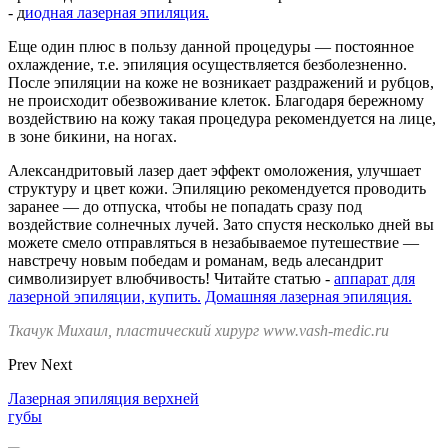
- д
иодная лазерная эпиляция.
Еще один плюс в пользу данной процедуры — постоянное
охлаждение, т.е. эпиляция осуществляется безболезненно.
После эпиляции на коже не возникает раздражений и рубцов,
не происходит обезвоживание клеток. Благодаря бережному
воздействию на кожу такая процедура рекомендуется на лице,
в зоне бикини, на ногах.
Александритовый лазер дает эффект омоложения, улучшает
структуру и цвет кожи. Эпиляцию рекомендуется проводить
заранее — до отпуска, чтобы не попадать сразу под
воздействие солнечных лучей. Зато спустя несколько дней вы
можете смело отправляться в незабываемое путешествие —
навстречу новым победам и романам, ведь алесандрит
символизирует влюбчивость! Читайте статью -
аппарат для
лазерной эпиляции, купить.
Домашняя лазерная эпиляция.
Ткачук Михаил, пластический хирург www.vash-medic.ru
Prev
Next
Лазерная эпиляция верхней
губы