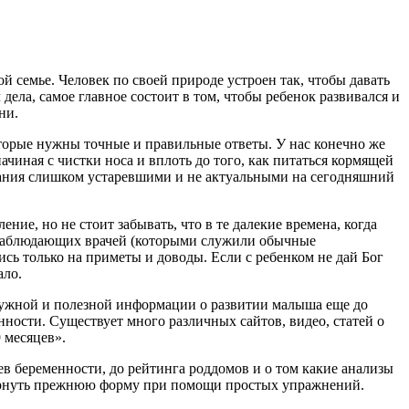
й семье. Человек по своей природе устроен так, чтобы давать
ела, самое главное состоит в том, чтобы ребенок развивался и
ни.
оторые нужны точные и правильные ответы. У нас конечно же
ачиная с чистки носа и вплоть до того, как питаться кормящей
итания слишком устаревшими и не актуальными на сегодняшний
ние, но не стоит забывать, что в те далекие времена, когда
 наблюдающих врачей (которыми служили обычные
сь только на приметы и доводы. Если с ребенком не дай Бог
ало.
нужной и полезной информации о развитии малыша еще до
нности. Существует много различных сайтов, видео, статей о
 месяцев».
ев беременности, до рейтинга роддомов и о том какие анализы
к вернуть прежнюю форму при помощи простых упражнений.