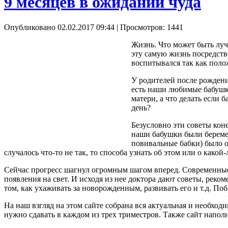
9 месяцев в ожидании чуда
Опубликовано 02.02.2017 09:44
| Просмотров: 1441
Жизнь. Что может быть лучш
эту самую жизнь посредств
воспитывался так как поло
У родителей после рождени
есть наши любимые бабушки 
матери, а что делать если
день?
Безусловно эти советы коне
наши бабушки были берем
повивальные бабки) было о
случалось что-то не так, то способа узнать об этом или о како
Сейчас прогресс шагнул огромным шагом вперед. Современны
появления на свет. И исходя из нее доктора дают советы, реко
том, как ухаживать за новорожденным, развивать его и т.д. По
На наш взгляд на этом сайте собрана вся актуальная и необхо
нужно сдавать в каждом из трех триместров. Также сайт напо