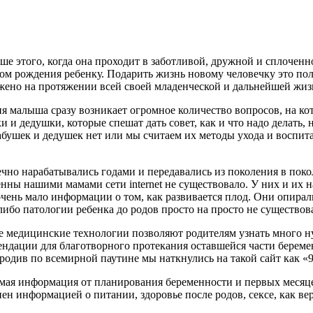
е этого, когда она проходит в заботливой, дружной и сплоченно
ом рождения ребенку. Подарить жизнь новому человечку это пол д
жено на протяжении всей своей младенческой и дальнейшей жиз
я малыша сразу возникает огромное количество вопросов, на к
и дедушки, которые спешат дать совет, как и что надо делать, н
 бабушек и дедушек нет или мы считаем их методы ухода и восп
чно нарабатывались годами и передавались из поколения в поколе
енны нашими мамами сети
internet
не существовало. У них и их
чень мало информации о том, как развивается плод. Они опирали
й-либо патологии ребенка до родов просто на просто не существов
е медицинские технологии позволяют родителям узнать много 
мендации для благотворного протекания оставшейся части береме
бродив по всемирной паутине мы наткнулись на такой сайт как «9
димая информация от планирования беременности и первых месяц
лнен информацией о питании, здоровье после родов, сексе, ка