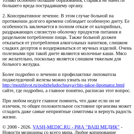
только особенно большие образования, стараясь не нанести
большего вреда пострадавшему органу.
2. Консервативное лечение. В этом случае больной на
протяжении долгого времени соблюдает особенную диету. Ее
особенность заключается в полном отказе от калорийных,
раздражающих слизистую оболочку продуктов питания и
раздельном потреблении пищи. Также больной должен
отказаться от употребления алкогольных напитков, слишком
сладких десертов и воздерживаться от мучных изделий. Очень
полезными при такой диете являются молочные каши. Мясо
не желательно, поскольку является слишком тяжелым для
больного желудка.
Более подробно о лечении и профилактике
липоматоза
поджелудочной железы можно узнать на этом
http
://
moizhivot
.ru/
podzheludochnaya
/chto-takoe-lipomatoz.
html
сайте, где подробно, а главное понятно, расписан этот вопрос.
При любом недуге главное помнить, что даже если он не
излечим, то общее положительное состояние организма может
сгладить даже самые неприятные симптомы и вернуть радость
жизни.
© 2008 - 2026.
VASH-MEDIC.RU - РИА "ВАШ МЕДИК"
-
Новости медицины со всего мира. Любое копирование