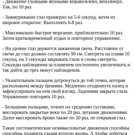
- Движение глазными яблоками вправо/влево, вниз/вверх.
Так, по 10 раз.
-
Зажмуривание
глаз примерно на 5-6 секунд, затем их
широкое открытие. Выполнять 6-8 раз.
- Максимально быстрое моргание, приблизительно 10 раз.
Затем кратковременный отдых и повторное упражнение.
- На уровне глаз держится зажженная свеча. Расстояние от
свечи до глаз должно составлять 90 см. Смотреть на пламя 10
секунд, на 3 секунды закрывать глаза и снова смотреть.
Секунды наблюдения за пламенем постепенно увеличивать и
так дойти до трех минут наблюдения.
- Указательным пальцем дотронуться до той точки, которая
расположена между бровями. Медленно отодвинуть палец и
зафокусировать на нем свой взгляд. Ладонями закрыть глаза.
Упражнение повторять 10 раз.
- Большими пальцами, точнее их средними суставами,
массировать закрытые веки по 20 раз, легкими движениями.
Далее массировать брови также по 20 раз, не открывая глаз.
Такие систематические незамысловатые движения способны
способны подарить глазам вторую жизнь. А чтобы добиться