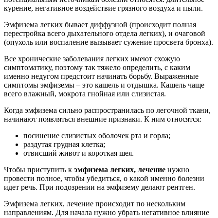
курение, негативное воздействие грязного воздуха и пыли.
Эмфизема легких бывает диффузной (происходит полная
перестройка всего дыхательного отдела легких), и очаговой
(опухоль или воспаление вызывает сужение просвета бронха).
Все хронические заболевания легких имеют схожую
симптоматику, поэтому так тяжело определить, с каким
именно недугом предстоит начинать борьбу. Выраженные
симптомы эмфиземы – это кашель и отдышка. Кашель чаще
всего влажный, мокрота гнойная или слизистая.
Когда эмфизема сильно распространилась по легочной ткани,
начинают появляться внешние признаки. К ним относятся:
посинение слизистых оболочек рта и горла;
раздутая грудная клетка;
отвисший живот и короткая шея.
Чтобы приступить к
эмфизема легких, лечение
нужно
провести полное, чтобы убедиться, о какой именно болезни
идет речь. При подозрении на эмфизему делают рентген.
Эмфизема легких, лечение происходит по нескольким
направлениям. Для начала нужно убрать негативное влияние