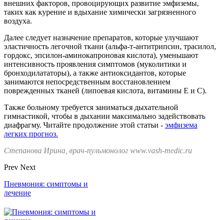
внешних факторов, провоцирующих развитие эмфиземы,
таких как курение и вдыхание химически загрязненного
воздуха.
Далее следует назначение препаратов, которые улучшают
эластичность легочной ткани (альфа-т-антитрипсин, трасилол,
гордокс, эпсилон-аминокапроновая кислота), уменьшают
интенсивность проявления симптомов (муколитики и
бронходилататоры), а также антиоксидантов, которые
занимаются непосредственным восстановлением
поврежденных тканей (липоевая кислота, витамины Е и С).
Также больному требуется заниматься дыхательной
гимнастикой, чтобы в дыхании максимально задействовать
диафрагму. Читайте продолжение этой статьи -
эмфизема
легких прогноз.
Степанова Ирина, врач-пульмонолог www.vash-medic.ru
Prev
Next
Пневмония: симптомы и
лечение