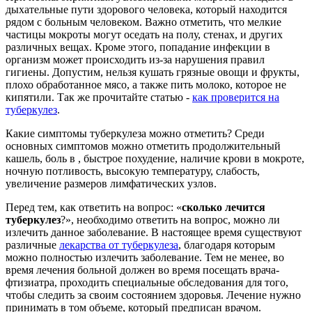
дыхательные пути здорового человека, который находится
рядом с больным человеком. Важно отметить, что мелкие
частицы мокроты могут оседать на полу, стенах, и других
различных вещах. Кроме этого, попадание инфекции в
организм может происходить из-за нарушения правил
гигиены. Допустим, нельзя кушать грязные овощи и фрукты,
плохо обработанное мясо, а также пить молоко, которое не
кипятили. Так же прочитайте статью -
как проверится на
туберкулез
.
Какие симптомы туберкулеза можно отметить? Среди
основных симптомов можно отметить продолжительный
кашель, боль в , быстрое похудение, наличие крови в мокроте,
ночную потливость, высокую температуру, слабость,
увеличение размеров лимфатических узлов.
Перед тем, как ответить на вопрос: «
сколько лечится
туберкулез
?», необходимо ответить на вопрос, можно ли
излечить данное заболевание. В настоящее время существуют
различные
лекарства от туберкулеза
, благодаря которым
можно полностью излечить заболевание. Тем не менее, во
время лечения больной должен во время посещать врача-
фтизиатра, проходить специальные обследования для того,
чтобы следить за своим состоянием здоровья. Лечение нужно
принимать в том объеме, который предписан врачом.