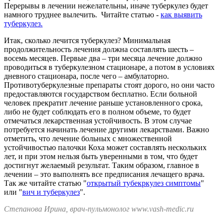
Перерывы в лечении нежелательны, иначе туберкулез будет
намного труднее вылечить. Читайте статью -
как выявить
туберкулез.
Итак, сколько лечится туберкулез? Минимальная
продолжительность лечения должна составлять шесть –
восемь месяцев. Первые два – три месяца лечение должно
проводиться в туберкулезном стационаре, а потом в условиях
дневного стационара, после чего – амбулаторно.
Противотуберкулезные препараты стоят дорого, но они часто
предоставляются государством бесплатно. Если больной
человек прекратит лечение раньше установленного срока,
либо не будет соблюдать его в полном объеме, то будет
отмечаться лекарственная устойчивость. В этом случае
потребуется начинать лечение другими лекарствами. Важно
отметить, что лечение больных с множественной
устойчивостью палочки Коха может составлять нескольких
лет, и при этом нельзя быть уверенными в том, что будет
достигнут желаемый результат. Таким образом, главное в
лечении – это выполнять все предписания лечащего врача.
Так же читайте статью "
открытый тубекркулез симптомы
"
или "
вич и туберкулез
".
Степанова Ирина, врач-пульмонолог www.vash-medic.ru