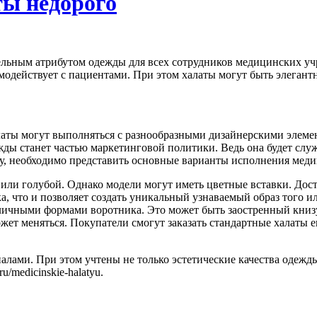
ты недорого
льным атрибутом одежды для всех сотрудников медицинских учре
аимодействует с пациентами. При этом халаты могут быть элега
латы могут выполняться с разнообразными дизайнерскими элеме
жды станет частью маркетинговой политики. Ведь она будет слу
му, необходимо представить основные варианты исполнения меди
или голубой. Однако модели могут иметь цветные вставки. Дост
ка, что и позволяет создать уникальный узнаваемый образ того 
личными формами воротника. Это может быть заостренный книз
жет меняться. Покупатели смогут заказать стандартные халаты
е
лами. При этом учтены не только эстетические качества одежды
s.ru/medicinskie-halatyu
.