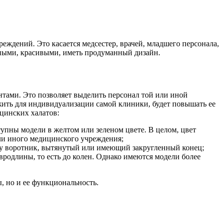
ждений. Это касается медсестер, врачей, младшего персонала,
нтными, красивыми, иметь продуманный дизайн.
нтами. Это позволяет выделить персонал той или иной
жить для индивидуализации самой клиники, будет повышать ее
цинских халатов:
упны модели в желтом или зеленом цвете. В целом, цвет
или иного медицинского учреждения;
у воротник, вытянутый или имеющий закругленный конец;
вродлины
, то есть до колен. Однако имеются модели более
, но и ее функциональность.