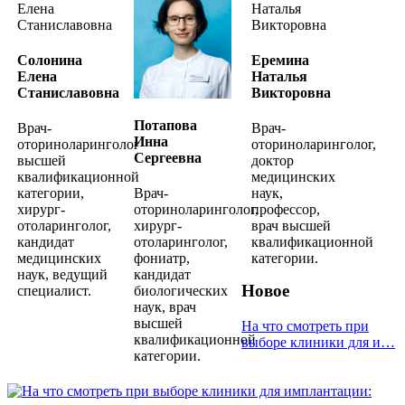
Солонина
Еремина
Елена
Наталья
Станиславовна
Викторовна
Потапова
Врач-
Врач-
Инна
оториноларинголог
оториноларинголог,
Сергеевна
высшей
доктор
квалификационной
медицинских
категории,
Врач-
наук,
хирург-
оториноларинголог,
профессор,
отоларинголог,
хирург-
врач высшей
кандидат
отоларинголог,
квалификационной
медицинских
фониатр,
категории.
наук, ведущий
кандидат
Новое
специалист.
биологических
наук, врач
высшей
На что смотреть при
квалификационной
выборе клиники для и…
категории.