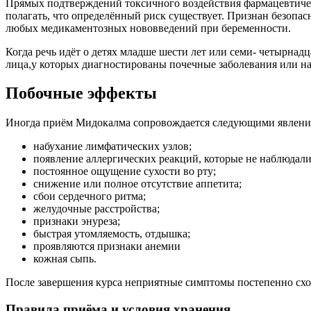
Прямых подтверждений токсичного воздействия фармацевтическ
полагать, что определённый риск существует. Признан безопасн
любых медикаментозных нововведений при беременности.
Когда речь идёт о детях младше шести лет или семи- четырна
лица,у которых диагностированы почечные заболевания или н
Побочные эффекты
Иногда приём Мидокалма сопровождается следующими явлени
набухание лимфатических узлов;
появление аллергических реакций, которые не наблюдали
постоянное ощущение сухости во рту;
снижение или полное отсутствие аппетита;
сбои сердечного ритма;
желудочные расстройства;
признаки энуреза;
быстрая утомляемость, отдышка;
проявляются признаки анемии
кожная сыпь.
После завершения курса неприятные симптомы постепенно сходя
Правила приёма и условия хранения