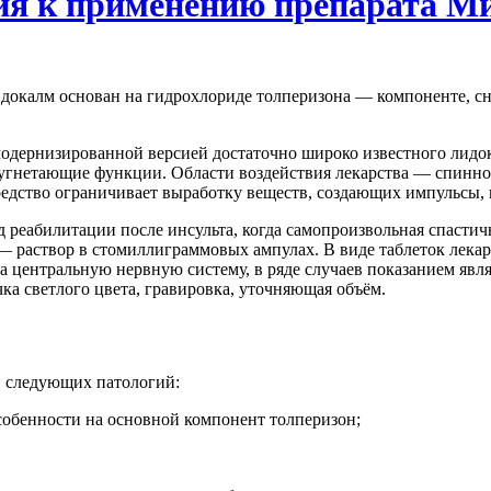
ния к применению препарата М
окалм основан на гидрохлориде толперизона — компоненте, 
дернизированной версией достаточно широко известного лидока
а угнетающие функции. Области воздействия лекарства — спинно
редство ограничивает выработку веществ, создающих импульсы,
 реабилитации после инсульта, когда самопроизвольная спастич
 раствор в стомиллиграммовых ампулах. В виде таблеток лекарс
а центральную нервную систему, в ряде случаев показанием яв
ка светлого цвета, гравировка, уточняющая объём.
 следующих патологий:
особенности на основной компонент толперизон;