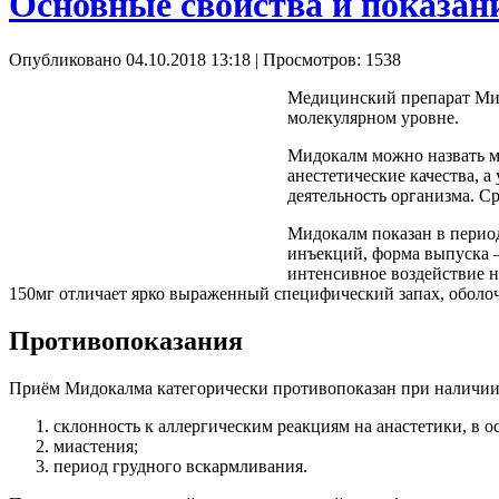
Основные свойства и показа
Опубликовано 04.10.2018 13:18
| Просмотров: 1538
Медицинский препарат Мид
молекулярном уровне.
Мидокалм можно назвать мо
анестетические качества, 
деятельность организма. С
Мидокалм показан в период
инъекций, форма выпуска —
интенсивное воздействие н
150мг отличает ярко выраженный специфический запах, оболоч
Противопоказания
Приём Мидокалма категорически противопоказан при наличии
склонность к аллергическим реакциям на анастетики, в 
миастения;
период грудного вскармливания.