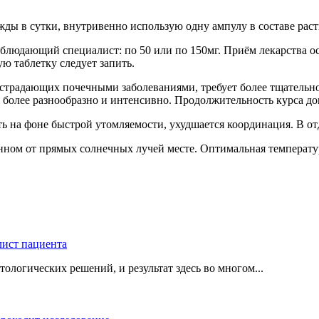
ды в сутки, внутривенно использую одну ампулу в составе рас
людающий специалист: по 50 или по 150мг. Приём лекарства осу
ю таблетку следует запить.
 страдающих почечными заболеваниями, требует более тщательно
более разнообразно и интенсивно. Продолжительность курса докт
ть на фоне быстрой утомляемости, ухудшается координация. В о
ном от прямых солнечных лучей месте. Оптимальная температур
логических решений, и результат здесь во многом...