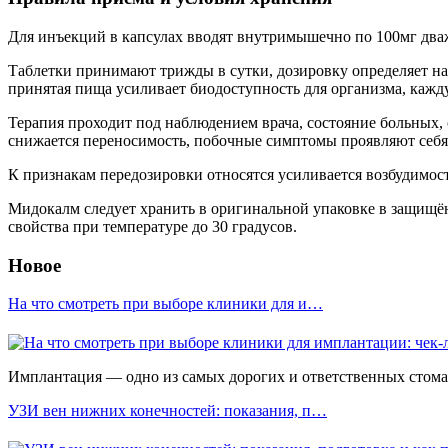
Для инъекций в капсулах вводят внутримышечно по 100мг дваж
Таблетки принимают трижды в сутки, дозировку определяет наб
принятая пища усиливает биодоступность для организма, кажду
Терапия проходит под наблюдением врача, состояние больных,
снижается переносимость, побочные симптомы проявляют себя 
К признакам передозировки относятся усиливается возбудимос
Мидокалм следует хранить в оригинальной упаковке в защищён
свойства при температуре до 30 градусов.
Новое
На что смотреть при выборе клиники для и…
Имплантация — одно из самых дорогих и ответственных стомато
УЗИ вен нижних конечностей: показания, п…