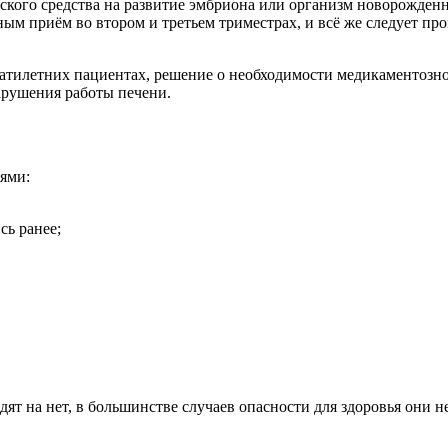
ого средства на развитие эмбриона или организм новорожденно
ым приём во втором и третьем триместрах, и всё же следует про
дцатилетних пациентах, решение о необходимости медикаментозн
арушения работы печени.
ями:
сь ранее;
т на нет, в большинстве случаев опасности для здоровья они н