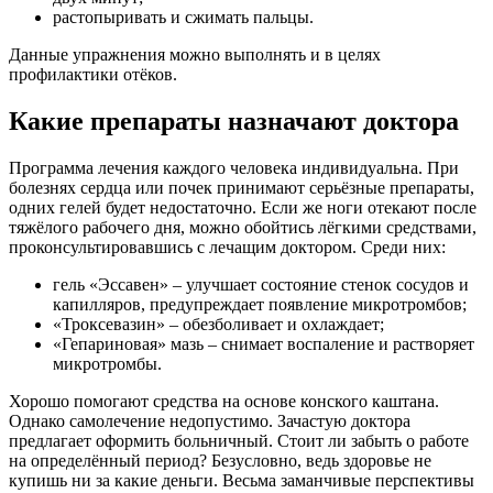
растопыривать и сжимать пальцы.
Данные упражнения можно выполнять и в целях
профилактики отёков.
Какие препараты назначают доктора
Программа лечения каждого человека индивидуальна. При
болезнях сердца или почек принимают серьёзные препараты,
одних гелей будет недостаточно. Если же ноги отекают после
тяжёлого рабочего дня, можно обойтись лёгкими средствами,
проконсультировавшись с лечащим доктором. Среди них:
гель «Эссавен» – улучшает состояние стенок сосудов и
капилляров, предупреждает появление микротромбов;
«Троксевазин» – обезболивает и охлаждает;
«Гепариновая» мазь – снимает воспаление и растворяет
микротромбы.
Хорошо помогают средства на основе конского каштана.
Однако самолечение недопустимо. Зачастую доктора
предлагает оформить больничный. Стоит ли забыть о работе
на определённый период? Безусловно, ведь здоровье не
купишь ни за какие деньги. Весьма заманчивые перспективы