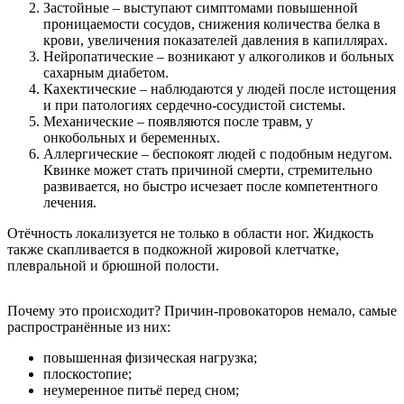
Застойные – выступают симптомами повышенной
проницаемости сосудов, снижения количества белка в
крови, увеличения показателей давления в капиллярах.
Нейропатические – возникают у алкоголиков и больных
сахарным диабетом.
Кахектические – наблюдаются у людей после истощения
и при патологиях сердечно-сосудистой системы.
Механические – появляются после травм, у
онкобольных и беременных.
Аллергические – беспокоят людей с подобным недугом.
Квинке может стать причиной смерти, стремительно
развивается, но быстро исчезает после компетентного
лечения.
Отёчность локализуется не только в области ног. Жидкость
также скапливается в подкожной жировой клетчатке,
плевральной и брюшной полости.
Почему это происходит? Причин-провокаторов немало, самые
распространённые из них:
повышенная физическая нагрузка;
плоскостопие;
неумеренное питьё перед сном;