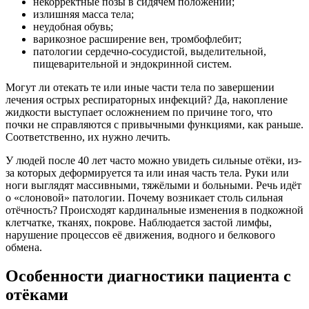
некорректные позы в сидячем положении;
излишняя масса тела;
неудобная обувь;
варикозное расширение вен, тромбофлебит;
патологии сердечно-сосудистой, выделительной,
пищеварительной и эндокринной систем.
Могут ли отекать те или иные части тела по завершении
лечения острых респираторных инфекций? Да, накопление
жидкости выступает осложнением по причине того, что
почки не справляются с привычными функциями, как раньше.
Соответственно, их нужно лечить.
У людей после 40 лет часто можно увидеть сильные отёки, из-
за которых деформируется та или иная часть тела. Руки или
ноги выглядят массивными, тяжёлыми и больными. Речь идёт
о «слоновой» патологии. Почему возникает столь сильная
отёчность? Происходят кардинальные изменения в подкожной
клетчатке, тканях, покрове. Наблюдается застой лимфы,
нарушение процессов её движения, водного и белкового
обмена.
Особенности диагностики пациента с
отёками