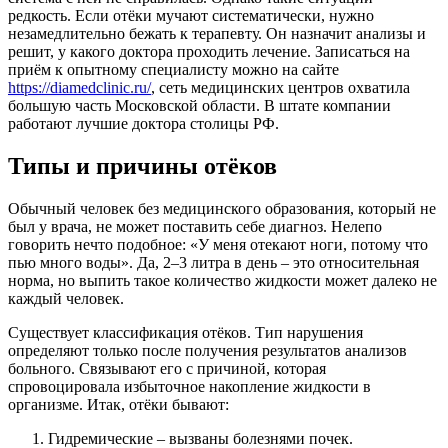
редкость. Если отёки мучают систематически, нужно
незамедлительно бежать к терапевту. Он назначит анализы и
решит, у какого доктора проходить лечение. Записаться на
приём к опытному специалисту можно на сайте
https://diamedclinic.ru/
, сеть медицинских центров охватила
большую часть Московской области. В штате компании
работают лучшие доктора столицы РФ.
Типы и причины отёков
Обычный человек без медицинского образования, который не
был у врача, не может поставить себе диагноз. Нелепо
говорить нечто подобное: «У меня отекают ноги, потому что
пью много воды». Да, 2–3 литра в день – это относительная
норма, но выпить такое количество жидкости может далеко не
каждый человек.
Существует классификация отёков. Тип нарушения
определяют только после получения результатов анализов
больного. Связывают его с причиной, которая
спровоцировала избыточное накопление жидкости в
организме. Итак, отёки бывают:
Гидремические – вызваны болезнями почек.